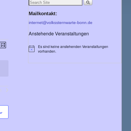
Mailkontakt:
internet@volkssternwarte-bonn.de
Anstehende Veranstaltungen
V
A
Es sind keine anstehenden Veranstaltungen
L
H
e
vorhanden.
i
n
i
s
r
n
t
s
w
a
e
e
i
n
s
s
c
n
t
h
a
l
e
t
u
n