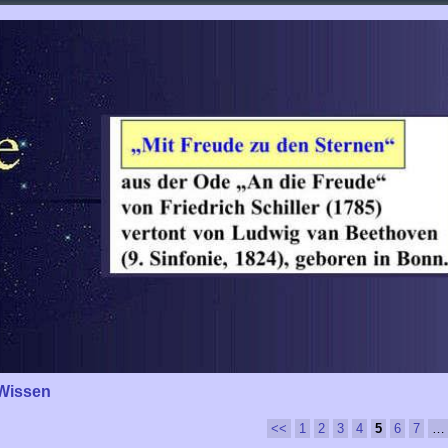
Wissen
<<
1
2
3
4
5
6
7
…