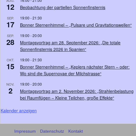
16:00
-
21:00
AUG.
12
Beobachtung der partiellen Sonnenfinsternis
19:00
-
21:30
SEP.
17
Bonner Sternenhimmel – „Pulsare und Gravitationswellen“
19:00
-
20:00
SEP.
28
Montagsvortrag am 28. September 2026: „Die totale
Sonnenfinsternis 2026 in Spanien“
19:00
-
21:30
OKT.
15
Bonner Sternenhimmel – „Keplers nächster Stern – oder:
Wo sind die Supernovae der Milchstrasse“
19:00
-
20:00
NOV.
2
Montagsvortrag am 2. November 2026: „Strahlenbelastung
bei Raumflügen – Kleine Teilchen, große Effekte“
Kalender anzeigen
Impressum
Datenschutz
Kontakt