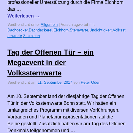
professioneller Unterstützung durch die Firma Eichhorn
das …
Weiterlesen
→
Veröffentlicht unter
Allgemein
|
Verschlagwortet mit
Dachdecker
,
Dachdeckerei
,
Eichhorn
,
Sternwarte
,
Undichtigkeit
,
Volksst
ernwarte
,
Zinkblech
Tag der Offenen Tür – ein
Megaevent in der
Volkssternwarte
Veröffentlicht am
11. September 2017
von
Peter Oden
Am 10. September fand der diesjährige Tag der Offenen
Tür in der Volkssternwarte Bonn statt. Wir hatten ein
umfangreiches Programm mit diversen Vorführungen,
Vorträgen und Planetariumspräsentationen auf die
Beine gestellt. Zusätzlich haben wir am Tag des Offenen
Denkmals teilgenommen und …