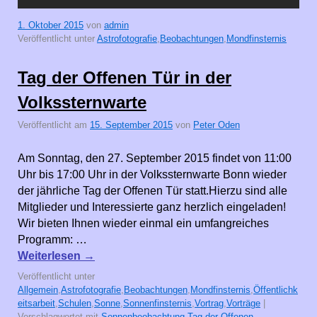
1. Oktober 2015
von
admin
Veröffentlicht unter
Astrofotografie
,
Beobachtungen
,
Mondfinsternis
Tag der Offenen Tür in der
Volkssternwarte
Veröffentlicht am
15. September 2015
von
Peter Oden
Am Sonntag, den 27. September 2015 findet von 11:00
Uhr bis 17:00 Uhr in der Volkssternwarte Bonn wieder
der jährliche Tag der Offenen Tür statt.Hierzu sind alle
Mitglieder und Interessierte ganz herzlich eingeladen!
Wir bieten Ihnen wieder einmal ein umfangreiches
Programm: …
Weiterlesen
→
Veröffentlicht unter
Allgemein
,
Astrofotografie
,
Beobachtungen
,
Mondfinsternis
,
Öffentlichk
eitsarbeit
,
Schulen
,
Sonne
,
Sonnenfinsternis
,
Vortrag
,
Vorträge
|
Verschlagwortet mit
Sonnenbeobachtung
,
Tag der Offenen