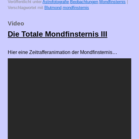
Veröffentlicht unter
Astrofotografie
,
Beobachtungen
,
Mondfinsternis
|
Verschlagwortet mit
Blutmond
,
mondfinsternis
Video
Die Totale Mondfinsternis III
Hier eine Zeitrafferanimation der Mondfinsternis…