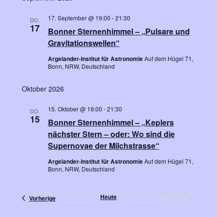
r
t
s
t
e
a
17. September @ 19:00
-
21:30
u
DO.
i
17
n
m
Bonner Sternenhimmel – „Pulsare und
w
s
Gravitationswellen“
c
ä
t
Argelander-Institut für Astronomie
Auf dem Hügel 71,
h
h
Bonn, NRW, Deutschland
a
l
t
e
l
Oktober 2026
n
e
t
.
15. Oktober @ 19:00
-
21:30
u
n
DO.
15
Bonner Sternenhimmel – „Keplers
n
-
nächster Stern – oder: Wo sind die
g
N
Supernovae der Milchstrasse“
A
a
Argelander-Institut für Astronomie
Auf dem Hügel 71,
n
Bonn, NRW, Deutschland
s
v
i
i
Heute
Nächste
Veranstaltungen
Vorherige
c
Veranstaltu
g