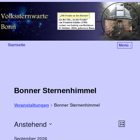
Startseite
Menü ↓
Bonner Sternenhimmel
Veranstaltungen
Bonner Sternenhimmel
Anstehend
V
A
L
e
i
D
n
s
September 2026
a