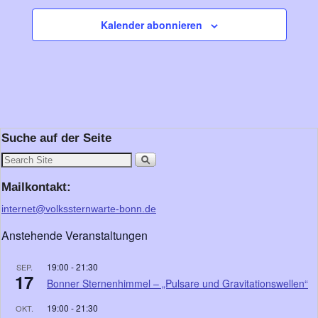
h
a
t
Kalender abonnieren
e
t
n
i
-
o
N
n
a
Suche auf der Seite
v
i
g
Mailkontakt:
a
internet@volkssternwarte-bonn.de
t
Anstehende Veranstaltungen
i
o
19:00
-
21:30
SEP.
17
n
Bonner Sternenhimmel – „Pulsare und Gravitationswellen“
19:00
-
21:30
OKT.