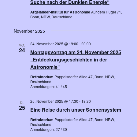
Suche nach der Dunklen Energie“
t
h
h
a
l
Argelander-Institut für Astronomie
Auf dem Hügel 71,
t
Bonn, NRW, Deutschland
e
l
n
e
t
.
November 2025
u
n
24. November 2025 @ 19:00
-
20:00
n
MO.
-
24
Montagsvortrag am 24. November 2025
g
N
„Entdeckungsgeschichten in der
A
Astronomie“
a
n
Refraktorium
Poppelsdorfer Allee 47, Bonn, NRW,
s
v
Deutschland
Anmeldungen: 41 / 45
i
i
c
g
25. November 2025 @ 17:30
-
18:30
DI.
h
25
Eine Reise durch unser Sonnensystem
a
t
Refraktorium
Poppelsdorfer Allee 47, Bonn, NRW,
e
t
Deutschland
Anmeldungen: 27 / 30
n
i