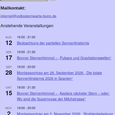
Mailkontakt:
internet@volkssternwarte-bonn.de
Anstehende Veranstaltungen
16:00
-
21:00
AUG.
12
Beobachtung der partiellen Sonnenfinsternis
19:00
-
21:30
SEP.
17
Bonner Sternenhimmel – „Pulsare und Gravitationswellen“
19:00
-
20:00
SEP.
28
Montagsvortrag am 28. September 2026: „Die totale
Sonnenfinsternis 2026 in Spanien“
19:00
-
21:30
OKT.
15
Bonner Sternenhimmel – „Keplers nächster Stern – oder:
Wo sind die Supernovae der Milchstrasse“
19:00
-
20:00
NOV.
2
Montagsvortrag am 2. November 2026: „Strahlenbelastung