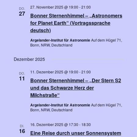
-
o
27. November 2025 @ 19:00
-
21:00
DO.
N
27
Bonner Sternenhimmel – „Astronomers
n
a
for Planet Earth“ (Vortragssprache
v
deutsch)
i
Argelander-Institut für Astronomie
Auf dem Hügel 71,
Bonn, NRW, Deutschland
g
a
Dezember 2025
t
i
11. Dezember 2025 @ 19:00
-
21:00
DO.
11
o
Bonner Sternenhimmel – „Der Stern S2
und das Schwarze Herz der
n
Milchstraße“
Argelander-Institut für Astronomie
Auf dem Hügel 71,
Bonn, NRW, Deutschland
16. Dezember 2025 @ 17:30
-
18:30
DI.
16
Eine Reise durch unser Sonnensystem