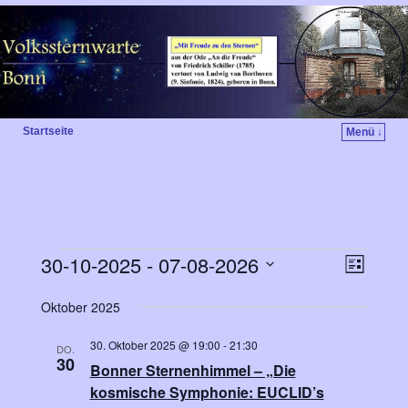
Startseite
Menü ↓
30-10-2025
 - 
07-08-2026
V
A
L
e
i
D
n
s
Oktober 2025
a
r
t
s
t
e
a
30. Oktober 2025 @ 19:00
-
21:30
u
DO.
i
30
n
m
Bonner Sternenhimmel – „Die
w
s
kosmische Symphonie: EUCLID’s
c
ä