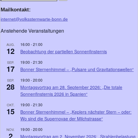
Mailkontakt:
internet@volkssternwarte-bonn.de
Anstehende Veranstaltungen
16:00
-
21:00
AUG.
12
Beobachtung der partiellen Sonnenfinsternis
19:00
-
21:30
SEP.
17
Bonner Sternenhimmel – „Pulsare und Gravitationswellen“
19:00
-
20:00
SEP.
28
Montagsvortrag am 28. September 2026: „Die totale
Sonnenfinsternis 2026 in Spanien“
19:00
-
21:30
OKT.
15
Bonner Sternenhimmel – „Keplers nächster Stern – oder:
Wo sind die Supernovae der Milchstrasse“
19:00
-
20:00
NOV.
2
Montagsvortrag am 2. November 2026: „Strahlenbelastung