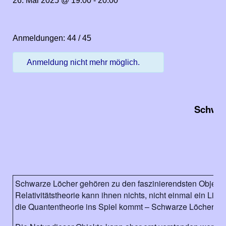
26. Mai 2025 @ 19:00
-
20:00
Anmeldungen: 44 / 45
Anmeldung nicht mehr möglich.
Schwar
Schwarze Löcher gehören zu den faszinierendsten Objekte
Relativitätstheorie kann ihnen nichts, nicht einmal ein Lic
die Quantentheorie ins Spiel kommt – Schwarze Löcher em