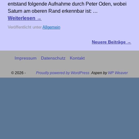
entstand folgende Aufnahme durch Peter Oden, wobei
Saturn am oberen Rand erkennbar ist: …
Weiterlesen
→
Veröffentlicht unter
Allgemein
Neuere Beiträge
→
Artikelnavigation
Impressum
Datenschutz
Kontakt
© 2026 -
Proudly powered by WordPress
Aspen by
WP Weaver