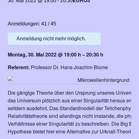
EURO3
30. Mai 2022 @ 19:00
-
20:30
Anmeldungen: 41 / 45
Anmeldung nicht mehr möglich.
Montag, 30. Mai 2022 @ 19:00 h – 20:30 h
Referent:
Professor Dr. Hans-Joachim Blome
Die gängige Theorie über den Ursprung
unseres Universum
das
Universum plötzlich aus einer Singularität
heraus entsta
seitdem
ausdehnt.
Das Standardmodell der Teilchenphysik
Relativitätstheorie sind
allerdings nicht imstande, die physi
Verhältnisse einer Singularität zu beschreiben.
Die Big Boun
Hypothese bietet hier eine Alternative zur
Urknall-Theorie a