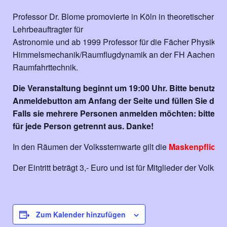
Professor Dr. Blome promovierte in Köln in
theoretischer Ph
Lehrbeauftragter für
Astronomie und ab 1999 Professor für die
Fächer Physik u
Himmels
mechanik/Raumflugdynamik an der FH
Aachen im
Raumfahrttechnik.
Die Veranstaltung beginnt um 19:00 Uhr. Bitte benutzen
Anmeldebutton am Anfang der Seite und füllen Sie das
Falls sie mehrere Personen anmelden möchten: bitte fül
für jede Person getrennt aus. Danke!
In den Räumen der Volkssternwarte gilt die
Maskenpflicht
.
Der Eintritt beträgt 3,- Euro und ist für Mitglieder der Volks
Zum Kalender hinzufügen