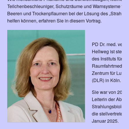
Teilchenbeschleuniger, Schutzräume und Warnsysteme für
Beeren und Trockenpflaumen bei der Lösung des „Strahlun
helfen können, erfahren Sie in diesem Vortrag.
PD Dr. med. vet. C
Hellweg ist stellve
des Instituts für Lu
Raumfahrtmedizi
Zentrum für Luft-
(DLR) in Köln.
Sie war von 2015
Leiterin der Abtei
Strahlungsbiolog
die stellvertreten
Januar 2025.