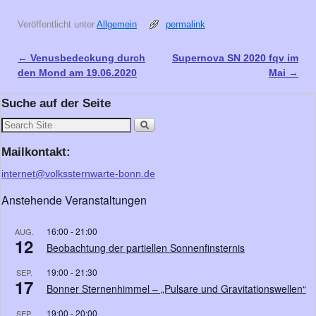
Veröffentlicht unter
Allgemein
permalink
←
Venusbedeckung durch
Supernova SN 2020 fqv im
Artikelnavigation
den Mond am 19.06.2020
Mai
→
Suche auf der Seite
Mailkontakt:
internet@volkssternwarte-bonn.de
Anstehende Veranstaltungen
16:00
-
21:00
AUG.
12
Beobachtung der partiellen Sonnenfinsternis
19:00
-
21:30
SEP.
17
Bonner Sternenhimmel – „Pulsare und Gravitationswellen“
19:00
-
20:00
SEP.