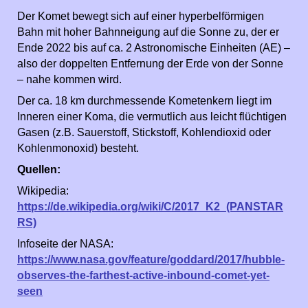
Der Komet bewegt sich auf einer hyperbelförmigen
Bahn mit hoher Bahnneigung auf die Sonne zu, der er
Ende 2022 bis auf ca. 2 Astronomische Einheiten (AE) –
also der doppelten Entfernung der Erde von der Sonne
– nahe kommen wird.
Der ca. 18 km durchmessende Kometenkern liegt im
Inneren einer Koma, die vermutlich aus leicht flüchtigen
Gasen (z.B. Sauerstoff, Stickstoff, Kohlendioxid oder
Kohlenmonoxid) besteht.
Quellen:
Wikipedia:
https://de.wikipedia.org/wiki/C/2017_K2_(PANSTAR
RS)
Infoseite der NASA:
https://www.nasa.gov/feature/goddard/2017/hubble-
observes-the-farthest-active-inbound-comet-yet-
seen