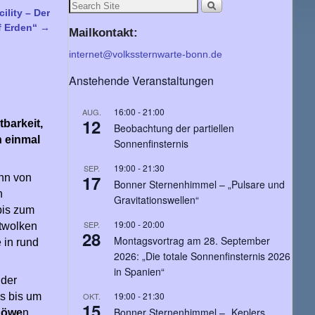
lity – Der
f Erden“
→
Mailkontakt:
internet@volkssternwarte-bonn.de
Anstehende Veranstaltungen
16:00
-
21:00
AUG.
12
barkeit,
Beobachtung der partiellen
h einmal
Sonnenfinsternis
19:00
-
21:30
SEP.
17
nn von
Bonner Sternenhimmel – „Pulsare und
n
Gravitationswellen“
bis zum
19:00
-
20:00
SEP.
htwolken
28
Montagsvortrag am 28. September
 in rund
2026: „Die totale Sonnenfinsternis 2026
in Spanien“
 der
19:00
-
21:30
OKT.
s bis um
15
Bonner Sternenhimmel – „Keplers
Löwe
n