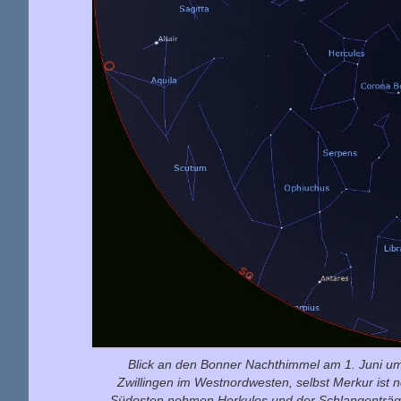
Blick an den Bonner Nachthimmel am 1. Juni u
Zwillingen im Westnordwesten, selbst Merkur ist n
Südosten nehmen Herkules und der Schlangenträger