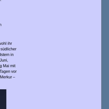
n
ohl ihr
 südlicher
stern in
Juni,
g Mai mit
 Tagen vor
 Merkur –