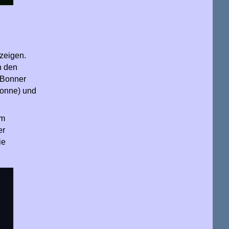
zeigen.
n den
 Bonner
Sonne) und
im
er
ie