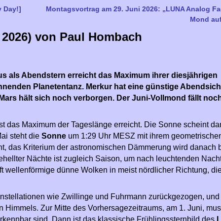
y Day!]
Montagsvortrag am 29. Juni 2026: „LUNA Analog Faci
Mond au
i 2026) von Paul Hombach
s als Abendstern erreicht das Maximum ihrer diesjährigen
pannenden Planetentanz. Merkur hat eine günstige Abendsicht
ars hält sich noch verborgen. Der Juni-Vollmond fällt noc
t das Maximum der Tageslänge erreicht. Die Sonne scheint da
i steht die
Sonne
um 1:29 Uhr MESZ mit ihrem geometrische
ont, das Kriterium der astronomischen Dämmerung wird danach 
fgehellter Nächte ist zugleich Saison, um nach leuchtenden Nac
ft wellenförmige dünne Wolken in meist nördlicher Richtung, die
Konstellationen wie Zwillinge und Fuhrmann zurückgezogen, und
n Himmels. Zur Mitte des Vorhersagezeitraums, am 1. Juni, mus
rkennbar sind. Dann ist das klassische Frühlingssternbild des