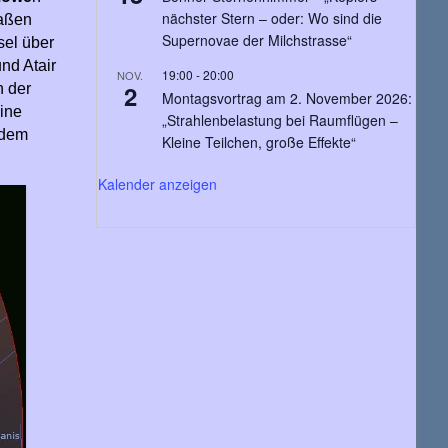
nächster Stern – oder: Wo sind die
aßen
Supernovae der Milchstrasse“
sel über
nd Atair
19:00
-
20:00
NOV.
2
n der
Montagsvortrag am 2. November 2026:
ine
„Strahlenbelastung bei Raumflügen –
dem
Kleine Teilchen, große Effekte“
Kalender anzeigen