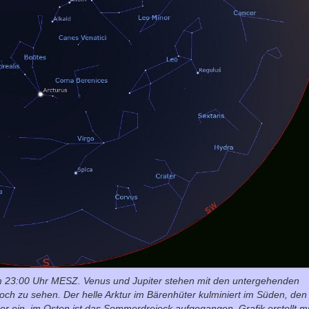
m 23:00 Uhr MESZ. Venus und Jupiter stehen mit den untergehenden
och zu sehen. Der helle Arktur im Bärenhüter kulminiert im Süden, den
 ein, im Osten ist das Sommerdreieck aufgegangen. Grafik erstellt mi