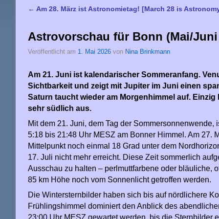
←
Am 28. März ist Astronomietag! [March 28 is Astronom
Artikelnavigation
Astrovorschau für Bonn (Mai/Jun
Veröffentlicht am
1. Mai 2026
von
Nina Brinkmann
Am 21. Juni ist kalendarischer Sommeranfang. Venu
Sichtbarkeit und zeigt mit Jupiter im Juni einen s
Saturn taucht wieder am Morgenhimmel auf. Einzig M
sehr südlich aus.
Mit dem 21. Juni, dem Tag der Sommersonnenwende, is
5:18 bis 21:48 Uhr MESZ am Bonner Himmel. Am 27. Ma
Mittelpunkt noch einmal 18 Grad unter dem Nordhoriz
17. Juli nicht mehr erreicht. Diese Zeit sommerlich au
Ausschau zu halten – perlmuttfarbene oder bläuliche, o
85 km Höhe noch vom Sonnenlicht getroffen werden.
Die Wintersternbilder haben sich bis auf nördlichere 
Frühlingshimmel dominiert den Anblick des abendliche
23:00 Uhr MESZ gewartet werden, bis die Sternbilder e