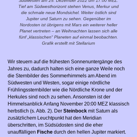
Südwesten am 25. Dezember 2022 um 17:00 MEZ.
Tief am Südwesthorizont stehen Venus, Merkur und
die schmale neue Mondsichel. Weiter östlich sind
Jupiter und Saturn zu sehen. Gegenüber im
Nordosten ist übrigens mit Mars ein weiterer heller
Planet vertreten – an Weihnachten lassen sich alle
fünf „klassischen“ Planeten auf einmal beobachten.
Grafik erstellt mit Stellarium
Wir steuern auf die frühesten Sonnenuntergänge des
Jahres zu, dadurch halten sich eine ganze Weile noch
die Sternbilder des Sommerhimmels am Abend im
Südwesten und Westen, sogar einige nördliche
Frühlingssternbilder wie die Nördliche Krone und der
Herkules sind noch zu sehen. Ansonsten ist der
Himmelsanblick Anfang November 20:00 MEZ klassisch
herbstlich (s. Abb. 2). Der
Steinbock
mit Saturn als
zusätzlichem Leuchtpunkt hat den Meridian
überschritten, im Südsüdosten sind die eher
unauffälligen
Fische
durch den hellen Jupiter markiert.