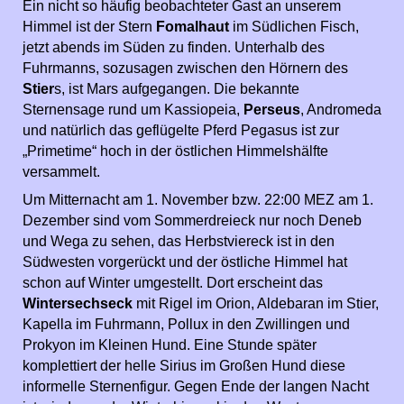
Ein nicht so häufig beobachteter Gast an unserem
Himmel ist der Stern
Fomalhaut
im Südlichen Fisch,
jetzt abends im Süden zu finden. Unterhalb des
Fuhrmanns, sozusagen zwischen den Hörnern des
Stier
s, ist Mars aufgegangen. Die bekannte
Sternensage rund um Kassiopeia,
Perseus
, Andromeda
und natürlich das geflügelte Pferd Pegasus ist zur
„Primetime“ hoch in der östlichen Himmelshälfte
versammelt.
Um Mitternacht am 1. November bzw. 22:00 MEZ am 1.
Dezember sind vom Sommerdreieck nur noch Deneb
und Wega zu sehen, das Herbstviereck ist in den
Südwesten vorgerückt und der östliche Himmel hat
schon auf Winter umgestellt. Dort erscheint das
Wintersechseck
mit
Rigel im Orion, Aldebaran im Stier,
Kapella im Fuhrmann, Pollux in den Zwillingen und
Prokyon im Kleinen Hund. Eine Stunde später
komplettiert der helle Sirius im Großen Hund diese
informelle Sternenfigur. Gegen Ende der langen Nacht