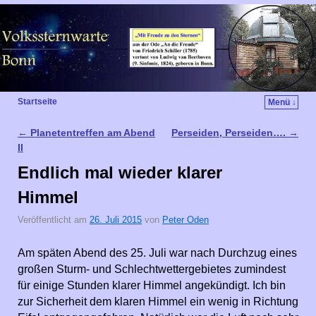
Startseite
Menü ↓
←
Planetentreffen am Abend
Perseiden, Perseiden….
→
Artikelnavigation
II
Endlich mal wieder klarer
Himmel
Veröffentlicht am
26. Juli 2015
von
Peter Oden
Am späten Abend des 25. Juli war nach Durchzug eines
großen Sturm- und Schlechtwettergebietes zumindest
für einige Stunden klarer Himmel angekündigt. Ich bin
zur Sicherheit dem klaren Himmel ein wenig in Richtung