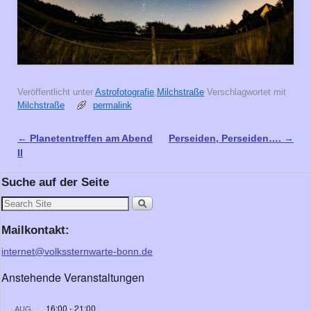
Veröffentlicht unter
Astrofotografie
,
Milchstraße
Verschlagwortet mit
Milchstraße
permalink
←
Planetentreffen am Abend
Perseiden, Perseiden….
→
Artikelnavigation
II
Suche auf der Seite
Mailkontakt:
internet@volkssternwarte-bonn.de
Anstehende Veranstaltungen
16:00
-
21:00
AUG.