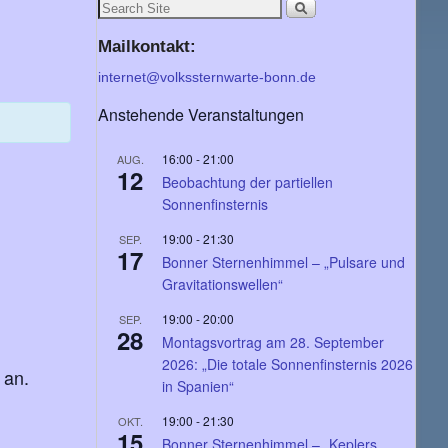
Mailkontakt:
internet@volkssternwarte-bonn.de
Anstehende Veranstaltungen
16:00
-
21:00
AUG.
12
Beobachtung der partiellen
Sonnenfinsternis
19:00
-
21:30
SEP.
17
Bonner Sternenhimmel – „Pulsare und
Gravitationswellen“
19:00
-
20:00
SEP.
28
Montagsvortrag am 28. September
2026: „Die totale Sonnenfinsternis 2026
 an.
in Spanien“
19:00
-
21:30
OKT.
15
Bonner Sternenhimmel – „Keplers