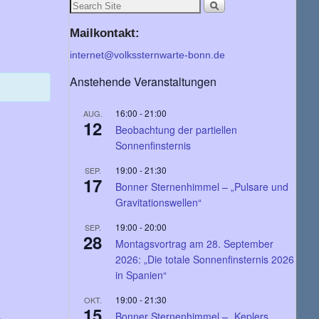
Mailkontakt:
internet@volkssternwarte-bonn.de
Anstehende Veranstaltungen
16:00
-
21:00
AUG.
12
Beobachtung der partiellen
Sonnenfinsternis
19:00
-
21:30
SEP.
17
Bonner Sternenhimmel – „Pulsare und
Gravitationswellen“
19:00
-
20:00
SEP.
28
Montagsvortrag am 28. September
2026: „Die totale Sonnenfinsternis 2026
in Spanien“
19:00
-
21:30
OKT.
15
Bonner Sternenhimmel – „Keplers