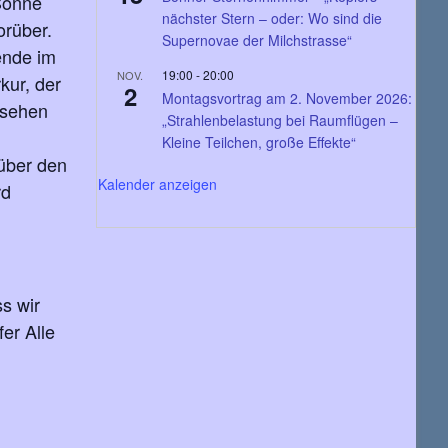
 Sonne
nächster Stern – oder: Wo sind die
orüber.
Supernovae der Milchstrasse“
gende im
19:00
-
20:00
NOV.
kur, der
2
Montagsvortrag am 2. November 2026:
 sehen
„Strahlenbelastung bei Raumflügen –
Kleine Teilchen, große Effekte“
 über den
Kalender anzeigen
rd
ss wir
er Alle