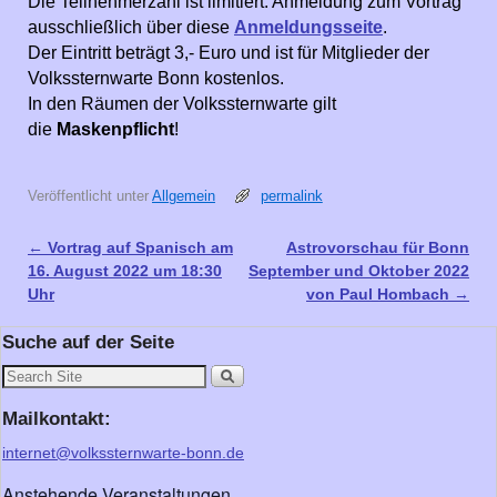
Die Teilnehmerzahl ist limitiert. Anmeldung zum Vortrag
ausschließlich über diese
Anmeldungsseite
.
Der Eintritt beträgt 3,- Euro und ist für Mitglieder der
Volkssternwarte Bonn kostenlos.
In den Räumen der Volkssternwarte gilt
die
Maskenpflicht
!
Veröffentlicht unter
Allgemein
permalink
←
Vortrag auf Spanisch am
Astrovorschau für Bonn
Artikelnavigation
16. August 2022 um 18:30
September und Oktober 2022
Uhr
von Paul Hombach
→
Suche auf der Seite
Mailkontakt:
internet@volkssternwarte-bonn.de
Anstehende Veranstaltungen