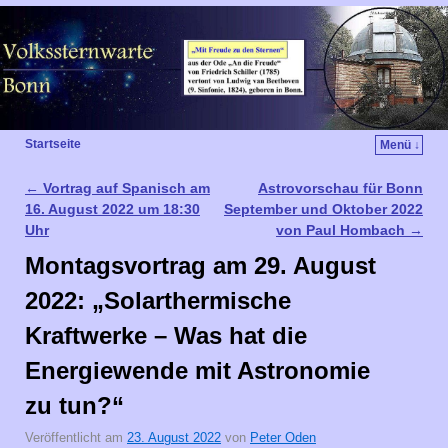
Startseite
Menü ↓
←
Vortrag auf Spanisch am
Astrovorschau für Bonn
Artikelnavigation
16. August 2022 um 18:30
September und Oktober 2022
Uhr
von Paul Hombach
→
Montagsvortrag am 29. August
2022: „Solarthermische
Kraftwerke – Was hat die
Energiewende mit Astronomie
zu tun?“
Veröffentlicht am
23. August 2022
von
Peter Oden