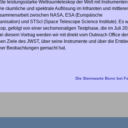
 leistungsstarke Weltraumteleskop der Welt mit Instrumenten,
e räumliche und spektrale Auflösung im Infraroten und mittleren
e Zusammenarbeit zwischen NASA, ESA (Europäische
nisation) und STScI (Space Telescope Science Institute). Es 
p, gefolgt von einer sechsmonatigen Testphase, die im Juli 20
Bei diesem Vortrag werden wir mit direkt vom Outreach Office d
ichen Ziele des JWST, über seine Instrumente und über die Entd
cher Beobachtungen gemacht hat.
Die Sternwarte Bonn bei 