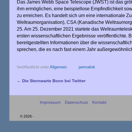
Das James Webb Space Telescope (JWST) ist das größte
ihm ermöglichen, eine beispiellose Empfindlichkeit sowi
zu erreichen. Es handelt sich um eine international
Weltraumorganisation), CSA (Kanadische Weltraumorga
25. Am 25. Dezember 2021 startete das Weltraumtelesko
ersten wissenschaftlichen Ergebnisse veröffentlichte. 
bereitgestellten Informationen über die wissenschaftl
sprechen, die es nach fast einem Jahr außergewöhnli
Veröffentlicht unter
Allgemein
permalink
←
Die Sternwarte Bonn bei Twitter
Artikelnavigation
Impressum
Datenschutz
Kontakt
© 2026 -