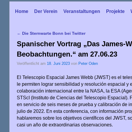
Home
Zum Inhalt wechseln
Zum sekundären Inhalt wechseln
Der Verein
Veranstaltungen
Projekte
←
Die Sternwarte Bonn bei Twitter
Artikelnavigation
Spanischer Vortrag „Das James-W
Beobachtungen.“ am 27.06.23
Veröffentlicht am
18. Juni 2023
von
Peter Oden
El Telescopio Espacial James Webb (JWST) es el tele
le permiten lograr sensibilidad y resolución espacial y 
colaboración internacional entre la NASA, la ESA (Ag
STScI (Instituto de Ciencias del Telescopio Espacial).
en servicio de seis meses de prueba y calibración de in
julio de 2022. En esta conferencia, con información pr
hablaremos sobre los objetivos científicos del JWST, s
casi un año de extraordinarias observaciones.