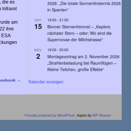
 die es
2026: „Die totale Sonnenfinsternis 2026
 Infrarot
in Spanien“
19:00
-
21:30
OKT.
wurde am
15
Bonner Sternenhimmel – „Keplers
22 ihre
nächster Stern – oder: Wo sind die
er ESA
Supernovae der Milchstrasse“
eckungen
19:00
-
20:00
NOV.
2
Montagsvortrag am 2. November 2026:
„Strahlenbelastung bei Raumflügen –
Kleine Teilchen, große Effekte“
Facebook
→
Kalender anzeigen
Proudly powered by WordPress
Aspen by
WP Weaver