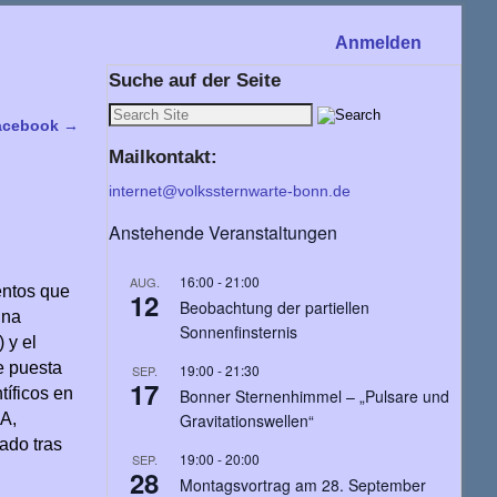
Anmelden
Suche auf der Seite
Facebook
→
Mailkontakt:
internet@volkssternwarte-bonn.de
Anstehende Veranstaltungen
16:00
-
21:00
AUG.
entos que
12
Beobachtung der partiellen
una
Sonnenfinsternis
 y el
e puesta
19:00
-
21:30
SEP.
17
tíficos en
Bonner Sternenhimmel – „Pulsare und
SA,
Gravitationswellen“
ado tras
19:00
-
20:00
SEP.
28
Montagsvortrag am 28. September