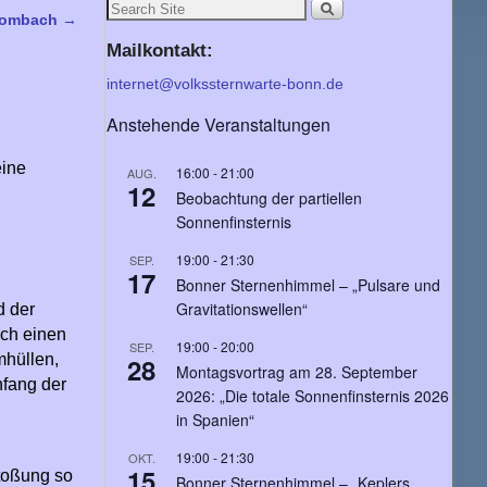
 Hombach
→
Mailkontakt:
internet@volkssternwarte-bonn.de
Anstehende Veranstaltungen
eine
16:00
-
21:00
AUG.
12
Beobachtung der partiellen
Sonnenfinsternis
19:00
-
21:30
SEP.
17
Bonner Sternenhimmel – „Pulsare und
Gravitationswellen“
d der
och einen
19:00
-
20:00
SEP.
mhüllen,
28
Montagsvortrag am 28. September
nfang der
2026: „Die totale Sonnenfinsternis 2026
in Spanien“
19:00
-
21:30
OKT.
15
stoßung so
Bonner Sternenhimmel – „Keplers