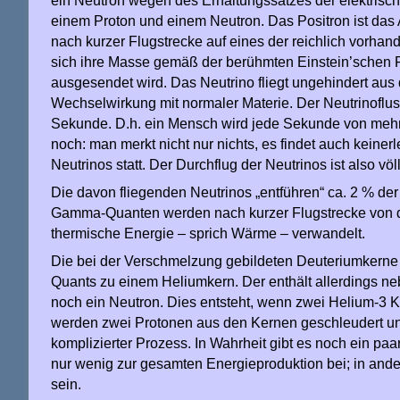
ein Neutron wegen des Erhaltungssatzes der elektrisc
einem Proton und einem Neutron. Das Positron ist das A
nach kurzer Flugstrecke auf eines der reichlich vorha
sich ihre Masse gemäß der berühmten Einstein’schen 
ausgesendet wird. Das Neutrino fliegt ungehindert au
Wechselwirkung mit normaler Materie. Der Neutrinoflus
Sekunde. D.h. ein Mensch wird jede Sekunde von mehr
noch: man merkt nicht nur nichts, es findet auch kein
Neutrinos statt. Der Durchflug der Neutrinos ist also völ
Die davon fliegenden Neutrinos „entführen“ ca. 2 % de
Gamma-Quanten werden nach kurzer Flugstrecke von de
thermische Energie – sprich Wärme – verwandelt.
Die bei der Verschmelzung gebildeten Deuteriumkerne
Quants zu einem Heliumkern. Der enthält allerdings ne
noch ein Neutron. Dies entsteht, wenn zwei Helium-3
werden zwei Protonen aus den Kernen geschleudert und 
komplizierter Prozess. In Wahrheit gibt es noch ein pa
nur wenig zur gesamten Energieproduktion bei; in and
sein.