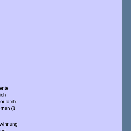
mente
ich
 Coulomb-
ernen (8
gewinnung
und