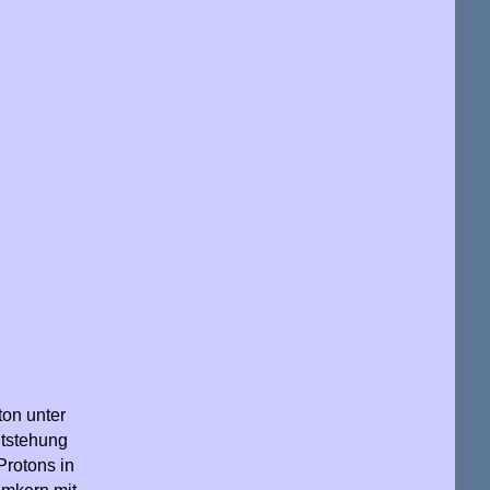
ton unter
ntstehung
Protons in