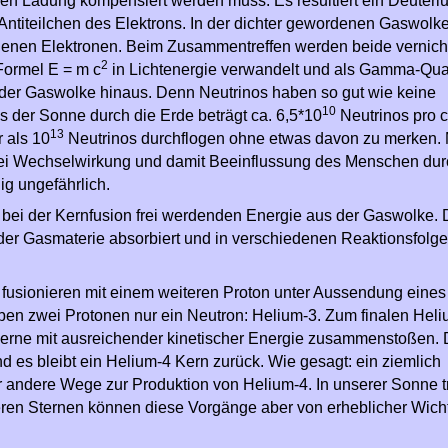
hen Ladung kompensiert werden muss. Es resultiert ein Deuteri
ntiteilchen des Elektrons. In der dichter gewordenen Gaswolke t
ndenen Elektronen. Beim Zusammentreffen werden beide vernich
2
Formel E = m c
in Lichtenergie verwandelt und als Gamma-Qua
s der Gaswolke hinaus. Denn Neutrinos haben so gut wie keine
10
s der Sonne durch die Erde beträgt ca. 6,5*10
Neutrinos pro 
13
 als 10
Neutrinos durchflogen ohne etwas davon zu merken.
erlei Wechselwirkung und damit Beeinflussung des Menschen dur
lig ungefährlich.
r bei der Kernfusion frei werdenden Energie aus der Gaswolke. 
r Gasmaterie absorbiert und in verschiedenen Reaktionsfolge
 fusionieren mit einem weiteren Proton unter Aussendung ein
ben zwei Protonen nur ein Neutron: Helium-3. Zum finalen Heliu
 Kerne mit ausreichender kinetischer Energie zusammenstoßen.
es bleibt ein Helium-4 Kern zurück. Wie gesagt: ein ziemlich
ar andere Wege zur Produktion von Helium-4. In unserer Sonne t
eren Sternen können diese Vorgänge aber von erheblicher Wicht