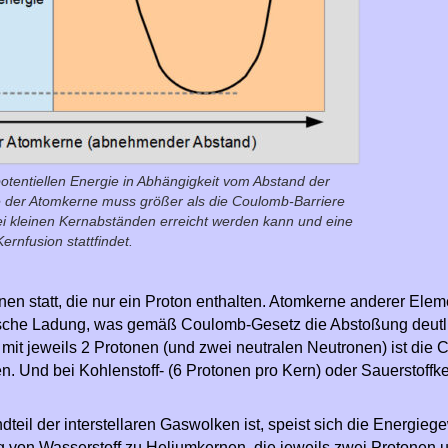
otentiellen Energie in Abhängigkeit vom Abstand der
e der Atomkerne muss größer als die Coulomb-Barriere
i kleinen Kernabständen erreicht werden kann und eine
Kernfusion stattfindet.
rnen statt, die nur ein Proton enthalten. Atomkerne anderer Ele
rische Ladung, was gemäß Coulomb-Gesetz die Abstoßung deutl
it jeweils 2 Protonen (und zwei neutralen Neutronen) ist die
n. Und bei Kohlenstoff- (6 Protonen pro Kern) oder Sauerstoffk
teil der interstellaren Gaswolken ist, speist sich die Energie
 von Wasserstoff zu Heliumkernen, die jeweils zwei Protonen 