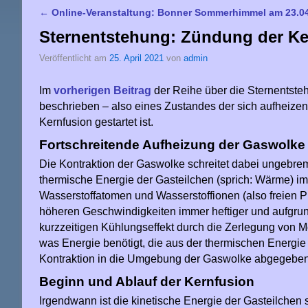
←
Online-Veranstaltung: Bonner Sommerhimmel am 23.0
Artikelnavigation
Sternentstehung: Zündung der Ke
Veröffentlicht am
25. April 2021
von
admin
Im
vorherigen Beitrag
der Reihe über die Sternentste
beschrieben – also eines Zustandes der sich aufheizen
Kernfusion gestartet ist.
Fortschreitende Aufheizung der Gaswolke
Die Kontraktion der Gaswolke schreitet dabei ungebrem
thermische Energie der Gasteilchen (sprich: Wärme) i
Wasserstoffatomen und Wasserstoffionen (also freien 
höheren Geschwindigkeiten immer heftiger und aufgrun
kurzzeitigen Kühlungseffekt durch die Zerlegung von 
was Energie benötigt, die aus der thermischen Energie
Kontraktion in die Umgebung der Gaswolke abgegeben
Beginn und Ablauf der Kernfusion
Irgendwann ist die kinetische Energie der Gasteilchen