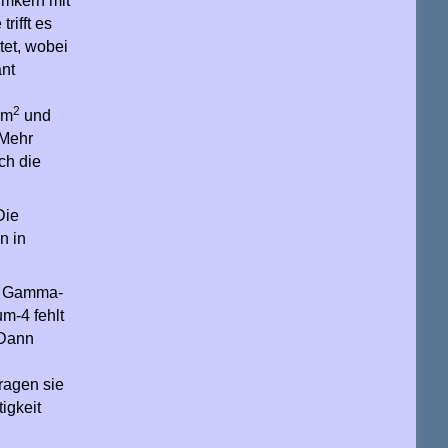
umkern mit
rifft es
tet, wobei
nt
2
cm
und
 Mehr
ch die
Die
n in
es Gamma-
m-4 fehlt
 Dann
ragen sie
igkeit