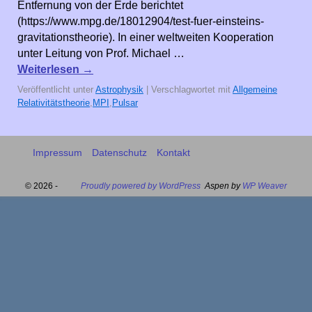
Entfernung von der Erde berichtet
(https://www.mpg.de/18012904/test-fuer-einsteins-
gravitationstheorie). In einer weltweiten Kooperation
unter Leitung von Prof. Michael …
Weiterlesen
→
Veröffentlicht unter
Astrophysik
|
Verschlagwortet mit
Allgemeine
Relativitätstheorie
,
MPI
,
Pulsar
Impressum
Datenschutz
Kontakt
© 2026 -
Proudly powered by WordPress
Aspen by
WP Weaver