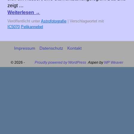
zeigt …
Weiterlesen
→
Veröffentlicht unter
Astrofotografie
|
Verschlagwortet mit
IC5070
,
Pelikannebel
Impressum
Datenschutz
Kontakt
© 2026 -
Proudly powered by WordPress
Aspen by
WP Weaver