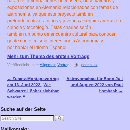
harán recomendaciones de museos, observatorios y
exposiciones en Alemania relacionados con temas de
astronomía, ya que este proyecto también
pretende motivar a niños y jóvenes a seguir carreras en
ciencia y tecnología. Estas charlas serán
también un punto de encuentro cultural para conocer
gente con el mismo interés por la Astronomía y
por hablar el idioma Español.
Mehr zum Thema des ersten Vortrags
Veröffentlicht unter
Allgemein
,
Vortrag
permalink
←
Zusatz-Montagsvortrag
Astrovorschau für Bonn Juli
Artikelnavigation
am 13. Juni 2022 „Wie
und August 2022 von Paul
Schwarze Löcher sichtbar
Hombach
→
werden.“
Suche auf der Seite
Mailkontakt: