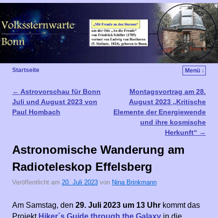
Startseite
Menü ↓
←
Astrovorschau für Bonn
Montagsvortrag am 28.
Artikelnavigation
Juli und August 2023 von
August 2023 „Kritische
Paul Hombach
Elemente der Energiewende
und ihre kosmische
Herkunft“
→
Astronomische Wanderung am
Radioteleskop Effelsberg
Veröffentlicht am
20. Juli 2023
von
Nina Brinkmann
Am Samstag, den
29. Juli 2023 um 13 Uhr
kommt das
Projekt
Hiker´s Guide through the Galaxy
in die