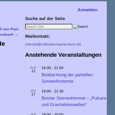
Anmelden
Suche auf der Seite
3 von Paul
ombach
→
Mailkontakt:
de
internet@volkssternwarte-bonn.de
Anstehende Veranstaltungen
AUG.
16:00
-
21:00
12
Beobachtung der partiellen
Sonnenfinsternis
SEP.
19:00
-
21:30
17
Bonner Sternenhimmel – „Pulsare
und Gravitationswellen“
SEP.
19:00
-
20:00