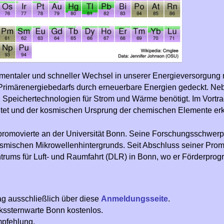
ndamentaler und schneller Wechsel in unserer Energieversorgung
 Primärenergiebedarfs durch erneuerbare Energien gedeckt. N
 Speichertechnologien für Strom und Wärme benötigt. Im Vortr
chtet und der kosmischen Ursprung der chemischen Elemente erkl
 promovierte an der Universität Bonn. Seine Forschungsschwer
mischen Mikrowellenhintergrunds. Seit Abschluss seiner Prom
ntrums für Luft- und Raumfahrt (DLR) in Bonn, wo er Förderpro
g ausschließlich über diese
Anmeldungsseite
.
Volkssternwarte Bonn kostenlos.
mpfehlung.