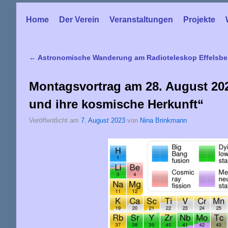
Home
Zum Inhalt wechseln
Zum sekundären Inhalt wechseln
Der Verein
Veranstaltungen
Projekte
←
Astronomische Wanderung am Radioteleskop Effelsbe
Artikelnavigation
Montagsvortrag am 28. August 20
und ihre kosmische Herkunft“
Veröffentlicht am
7. August 2023
von
Nina Brinkmann