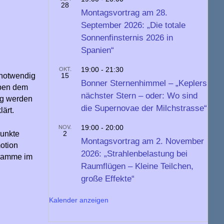
28
Montagsvortrag am 28.
September 2026: „Die totale
Sonnenfinsternis 2026 in
Spanien“
OKT.
19:00
-
21:30
 notwendig
15
Bonner Sternenhimmel – „Keplers
eben dem
nächster Stern – oder: Wo sind
ag werden
die Supernovae der Milchstrasse“
ärt.
NOV.
19:00
-
20:00
punkte
2
Montagsvortrag am 2. November
otion
2026: „Strahlenbelastung bei
gramme im
Raumflügen – Kleine Teilchen,
große Effekte“
Kalender anzeigen