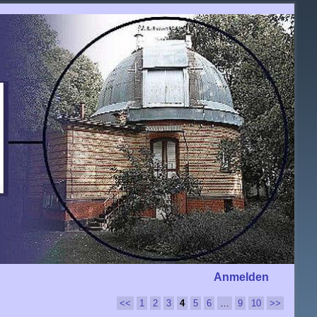
Anmelden
<<
1
2
3
4
5
6
…
9
10
>>