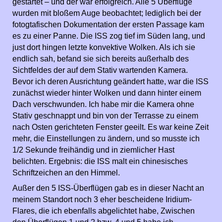
gestartet – und der war erfolgreich. Alle 5 Überflüge
wurden mit bloßem Auge beobachtet; lediglich bei der
fotogtafischen Dokumentation der ersten Passage kam
es zu einer Panne. Die ISS zog tief im Süden lang, und
just dort hingen letzte konvektive Wolken. Als ich sie
endlich sah, befand sie sich bereits außerhalb des
Sichtfeldes der auf dem Stativ wartenden Kamera.
Bevor ich deren Ausrichtung geändert hatte, war die ISS
zunächst wieder hinter Wolken und dann hinter einem
Dach verschwunden. Ich habe mir die Kamera ohne
Stativ geschnappt und bin von der Terrasse zu einem
nach Osten gerichteten Fenster geeilt. Es war keine Zeit
mehr, die Einstellungen zu ändern, und so musste ich
1/2 Sekunde freihändig und in ziemlicher Hast
belichten. Ergebnis: die ISS malt ein chinesisches
Schriftzeichen an den Himmel.
Außer den 5 ISS-Überflügen gab es in dieser Nacht an
meinem Standort noch 3 eher bescheidene Iridium-
Flares, die ich ebenfalls abgelichtet habe, Zwischen