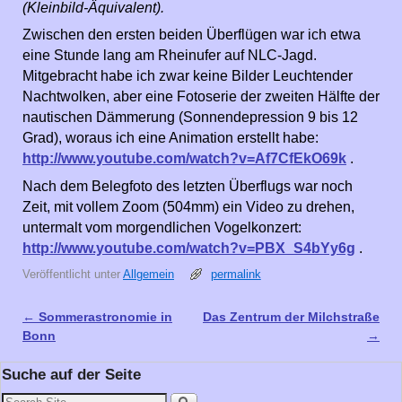
(Kleinbild-Äquivalent).
Zwischen den ersten beiden Überflügen war ich etwa
eine Stunde lang am Rheinufer auf NLC-Jagd.
Mitgebracht habe ich zwar keine Bilder Leuchtender
Nachtwolken, aber eine Fotoserie der zweiten Hälfte der
nautischen Dämmerung (Sonnendepression 9 bis 12
Grad), woraus ich eine Animation erstellt habe:
http://www.youtube.com/watch?v=Af7CfEkO69k
.
Nach dem Belegfoto des letzten Überflugs war noch
Zeit, mit vollem Zoom (504mm) ein Video zu drehen,
untermalt vom morgendlichen Vogelkonzert:
http://www.youtube.com/watch?v=PBX_S4bYy6g
.
Veröffentlicht unter
Allgemein
permalink
←
Sommerastronomie in
Das Zentrum der Milchstraße
Artikelnavigation
Bonn
→
Suche auf der Seite