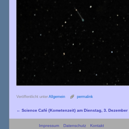
Veröffentlicht unter
Allgemein
permalink
←
Science Café (Kometenzeit) am Dienstag, 3. Dezember
Artikelnavigation
Impressum
Datenschutz
Kontakt