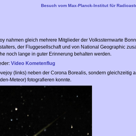
Besuch vom Max-Planck-Institut für Radioas
y nahmen gleich mehrere Mitglieder der Volkssternwarte Bonn t
talters, der Fluggesellschaft und von National Geographic zu
he noch lange in guter Erinnerung behalten werden.
eder:
Video Kometenflug
 Lovejoy (links) neben der Corona Borealis, sondern gleichzeitig
den-Meteor) fotografieren konnte.