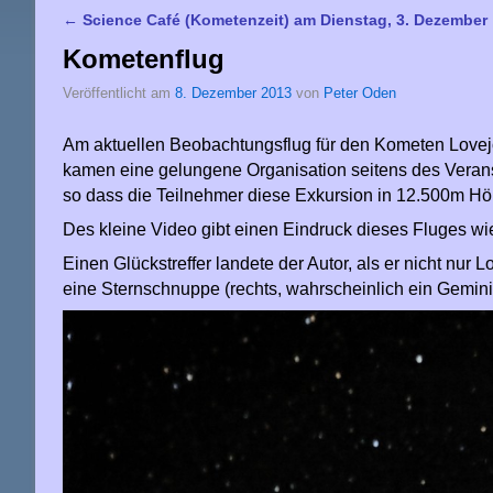
←
Science Café (Kometenzeit) am Dienstag, 3. Dezember
Artikelnavigation
Kometenflug
Veröffentlicht am
8. Dezember 2013
von
Peter Oden
Am aktuellen Beobachtungsflug für den Kometen Lovejo
kamen eine gelungene Organisation seitens des Verans
so dass die Teilnehmer diese Exkursion in 12.500m Hö
Des kleine Video gibt einen Eindruck dieses Fluges wi
Einen Glückstreffer landete der Autor, als er nicht nur
eine Sternschnuppe (rechts, wahrscheinlich ein Gemini