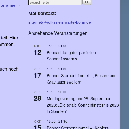
tronomie
→
Mailkontakt:
internet@volkssternwarte-bonn.de
Anstehende Veranstaltungen
eil. Hier
sammen,
16:00
-
21:00
AUG.
12
Beobachtung der partiellen
Sonnenfinsternis
19:00
-
21:30
SEP.
 auch noch
17
Bonner Sternenhimmel – „Pulsare und
Gravitationswellen“
19:00
-
20:00
SEP.
28
Montagsvortrag am 28. September
2026: „Die totale Sonnenfinsternis 2026
in Spanien“
19:00
-
21:30
OKT.
15
Bonner Sternenhimmel – „Keplers