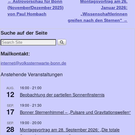
←
Astrovorschau für Bonn
Montagsvortrag am 26.
Artikelnavigation
(November/Dezember 2025)
Januar 2026:
von Paul Hombach
„Wissenschaftlerinnen
greifen nach den Sternen“
→
Suche auf der Seite
Mailkontakt:
internet@volkssternwarte-bonn.de
Anstehende Veranstaltungen
16:00
-
21:00
AUG.
12
Beobachtung der partiellen Sonnenfinsternis
19:00
-
21:30
SEP.
17
Bonner Sternenhimmel – „Pulsare und Gravitationswellen“
19:00
-
20:00
SEP.
28
Montagsvortrag am 28. September 2026: „Die totale