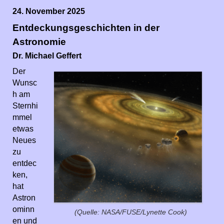
24. November 2025
Entdeckungsgeschichten in der
Astronomie
Dr. Michael Geffert
Der
Wunsc
h am
Sternhi
mmel
etwas
Neues
zu
entdec
ken,
hat
Astron
ominn
(Quelle: NASA/FUSE/Lynette Cook)
en und