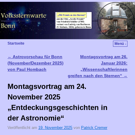
Startseite
Menü ↓
←
Astrovorschau für Bonn
Montagsvortrag am 26.
Artikelnavigation
(November/Dezember 2025)
Januar 2026:
von Paul Hombach
„Wissenschaftlerinnen
greifen nach den Sternen“
→
Montagsvortrag am 24.
November 2025
„Entdeckungsgeschichten in
der Astronomie“
Veröffentlicht am
19. November 2025
von
Patrick Cremer