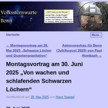
Startseite
Menü ↓
←
Montagsvortrag am 26.
Astrovorschau für Bonn
Artikelnavigation
Mai 2025 „Schwarze Löcher
(Juli/August 2025) von Paul
und Quantengravitation“
Hombach
→
Montagsvortrag am 30. Juni
2025 „Von wachen und
schlafenden Schwarzen
Löchern“
Veröffentlicht am
28. Mai 2025
von
Horst Spiegel