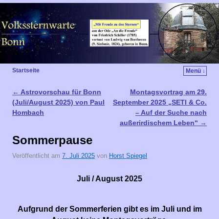
Startseite
Menü ↓
←
Astrovorschau für Bonn
Montagsvortrag am 29.
Artikelnavigation
(Juli/August 2025) von Paul
September 2025 „SETI & Co.
Hombach
– Auf der Suche nach
außerirdischem Leben“
→
Sommerpause
Veröffentlicht am
7. Juli 2025
von
Horst Spiegel
Juli / August 2025
Aufgrund der Sommerferien gibt es im Juli und im