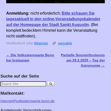
Anmeldung:
nicht erforderlich;
Bitte schauen Sie
tagesaktuell in den online-Veranstaltungskalender
auf der Homepage der Stadt Sankt Augustin
. (Bei
komplett bedecktem Himmel kann die Veranstaltung
nicht stattfinden).
Veröffentlicht unter
Allgemein
permalink
←
Die Volkssternwarte Bonn
Partielle Sonnenfinsternis
Artikelnavigation
bei Instagram
am 29.3.2025 – Tag der
Astronomie
→
Suche auf der Seite
Mailkontakt:
internet@volkssternwarte-bonn.de
Anstehende Veranstaltungen