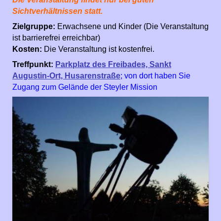
Sichtverhältnissen statt.
Zielgruppe:
Erwachsene und Kinder (Die Veranstaltung
ist barrierefrei erreichbar)
Kosten:
Die Veranstaltung ist kostenfrei.
Treffpunkt:
Parkplatz des Freibades, Sankt
Augustin-Ort, Husarenstraße
; von dort haben Sie
Zugang zum Gelände der Steyler Mission