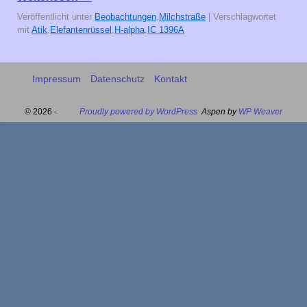
Veröffentlicht unter
Beobachtungen
,
Milchstraße
|
Verschlagwortet
mit
Atik
,
Elefantenrüssel
,
H-alpha
,
IC 1396A
Impressum
Datenschutz
Kontakt
© 2026 -
Proudly powered by WordPress
Aspen by
WP Weaver