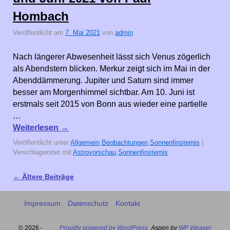
Hombach
Veröffentlicht am
7. Mai 2021
von
admin
Nach längerer Abwesenheit lässt sich Venus zögerlich
als Abendstern blicken. Merkur zeigt sich im Mai in der
Abenddämmerung. Jupiter und Saturn sind immer
besser am Morgenhimmel sichtbar. Am 10. Juni ist
erstmals seit 2015 von Bonn aus wieder eine partielle
…
Weiterlesen
→
Veröffentlicht unter
Allgemein
,
Beobachtungen
,
Sonnenfinsternis
|
Verschlagwortet mit
Astrovorschau
,
Sonnenfinsternis
←
Ältere Beiträge
Artikelnavigation
Impressum
Datenschutz
Kontakt
© 2026 -
Proudly powered by WordPress
Aspen by
WP Weaver