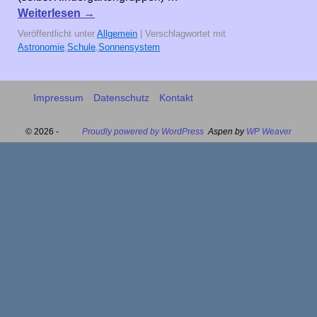
Weiterlesen
→
Veröffentlicht unter
Allgemein
|
Verschlagwortet mit
Astronomie
,
Schule
,
Sonnensystem
Impressum
Datenschutz
Kontakt
© 2026 -
Proudly powered by WordPress
Aspen by
WP Weaver