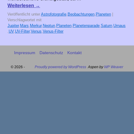
Weiterlesen
→
Veröffentlicht unter
Astrofotografie
,
Beobachtungen
,
Planeten
|
Verschlagwortet mit
Jupiter
,
Mars
,
Merkur
,
Neptun
,
Planeten
,
Planetenparade
,
Saturn
,
Urnaus
,
UV
,
UV-Filter
,
Venus
,
Venus-Filter
Impressum
Datenschutz
Kontakt
© 2026 -
Proudly powered by WordPress
Aspen by
WP Weaver