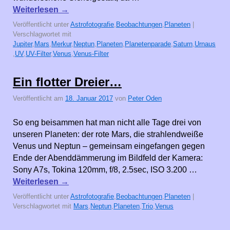
Weiterlesen
→
Veröffentlicht unter
Astrofotografie
,
Beobachtungen
,
Planeten
|
Verschlagwortet mit
Jupiter
,
Mars
,
Merkur
,
Neptun
,
Planeten
,
Planetenparade
,
Saturn
,
Urnaus
,
UV
,
UV-Filter
,
Venus
,
Venus-Filter
Ein flotter Dreier…
Veröffentlicht am
18. Januar 2017
von
Peter Oden
So eng beisammen hat man nicht alle Tage drei von
unseren Planeten: der rote Mars, die strahlendweiße
Venus und Neptun – gemeinsam eingefangen gegen
Ende der Abenddämmerung im Bildfeld der Kamera:
Sony A7s, Tokina 120mm, f/8, 2.5sec, ISO 3.200 …
Weiterlesen
→
Veröffentlicht unter
Astrofotografie
,
Beobachtungen
,
Planeten
|
Verschlagwortet mit
Mars
,
Neptun
,
Planeten
,
Trio
,
Venus