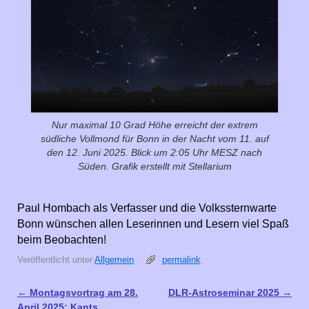
Nur maximal 10 Grad Höhe erreicht der extrem
südliche Vollmond für Bonn in der Nacht vom 11. auf
den 12. Juni 2025. Blick um 2:05 Uhr MESZ nach
Süden. Grafik erstellt mit Stellarium
Paul Hombach als Verfasser und die Volkssternwarte
Bonn wünschen allen Leserinnen und Lesern viel Spaß
beim Beobachten!
Veröffentlicht unter
Allgemein
permalink
←
Montagsvortrag am 28.
DLR-Astroseminar 2025
→
Artikelnavigation
April 2025: Kants