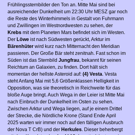
Frühlingssternbilder den Ton an. Mitte Mai sind bei
ausreichender Dunkelheit um 22:30 Uhr MESZ gar noch
die Reste des Winterhimmels in Gestalt von Fuhrmann
und Zwillingen im Westnordwesten zu sehen, der
Krebs
mit dem Planeten Mars befindet sich im Westen.
Der
Löwe
ist nach Südwesten gerückt, Arktur im
Bärenhüter
wird kurz nach Mitternacht den Meridian
passieren. Der Große Bär steht zenitnah. Fast schon im
Süden ist das Sternbild
Jungfrau
, bekannt für seinen
Reichtum an Galaxien, zu finden. Dort hält sich
momentan der hellste Asteroid auf:
(4) Vesta
. Vesta
steht Anfang Mai mit 5,6 Größenklassen Helligkeit in
Opposition, was sie theoretisch in Reichweite für das
bloße Auge bringt. Auch Wega in der Leier ist Mitte Mai
nach Einbruch der Dunkelheit im Osten zu sehen.
Zwischen Arktur und Wega liegen, auf je einem Drittel
der Strecke, die Nördliche Krone (Stand Ende April
2025 warten wir immer noch auf den fälligen Ausbruch
der Nova T CrB) und der
Herkules
. Dieser beherbergt