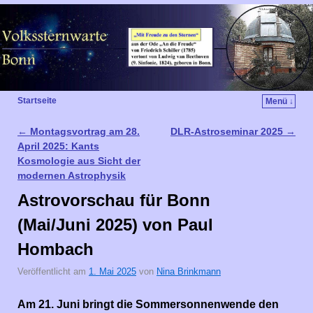
Startseite
Menü ↓
←
Montagsvortrag am 28.
DLR-Astroseminar 2025
→
Artikelnavigation
April 2025: Kants
Kosmologie aus Sicht der
modernen Astrophysik
Astrovorschau für Bonn
(Mai/Juni 2025) von Paul
Hombach
Veröffentlicht am
1. Mai 2025
von
Nina Brinkmann
Am 21. Juni bringt die Sommersonnenwende den