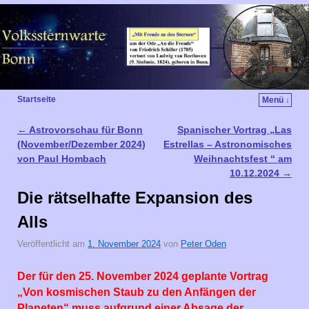
Startseite
Menü ↓
←
Astrovorschau für Bonn
Spanischer Vortrag „Las
Artikelnavigation
(November/Dezember 2024)
Estrellas – Astronomisches
von Paul Hombach
Weihnachtsfest “ am
10.12.2024
→
Die rätselhafte Expansion des
Alls
Veröffentlicht am
1. November 2024
von
Peter Oden
Der für den 25. November 2024 geplante Vortrag
„Von kosmischen Staub zu den Anfängen der
Planeten“ muss aufgrund einer Absage der