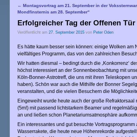
←
Montagsvortrag am 21. September in der Vokssternwar
Artikelnavigation
Mondfinsternis am 28. September“
Erfolgreicher Tag der Offenen Tür
Veröffentlicht am
27. September 2015
von
Peter Oden
Es hätte kaum besser sein können: einige Wolken am 
vielfältiges Programm, das von den zahlreichen Bes
Wir hatten diesmal – bedingt durch die ‚Konkorrenz‘ de
höchst interessiert an der Sonnenbeobachtung mit unse
Köln-Bonner-Astrotreff, die uns mit ihren Teleskopen un
haben). Schön war auch die Mithilfe der Bonner Segelg
veranstalten, und die vielen Besuchern die Möglichkei
Eingeweiht wurde heute auch der große Refraktorsaal
(5m!) mit passend lichtstarkem Beamer und regelmäßi
an und ließen schon Planetariumsatmosphäre aufkom
Ein interessantes und gut besuchte Vortragsprogramm a
Wasserrakete, die heute neue Höhenrekorde aufgestellt