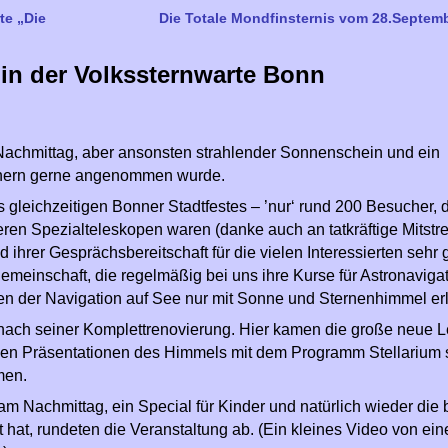
te „Die
Die Totale Mondfinsternis vom 28.Septem
 in der Volkssternwarte Bonn
Nachmittag, aber ansonsten strahlender Sonnenschein und ein
uchern gerne angenommen wurde.
s gleichzeitigen Bonner Stadtfestes – ’nur‘ rund 200 Besucher, 
ren Spezialteleskopen waren (danke auch an tatkräftige Mitstre
d ihrer Gesprächsbereitschaft für die vielen Interessierten sehr
emeinschaft, die regelmäßig bei uns ihre Kurse für Astronaviga
ten der Navigation auf See nur mit Sonne und Sternenhimmel erl
 nach seiner Komplettrenovierung. Hier kamen die große neue 
gen Präsentationen des Himmels mit dem Programm Stellarium 
men.
m Nachmittag, ein Special für Kinder und natürlich wieder die 
 hat, rundeten die Veranstaltung ab. (Ein kleines Video von ei