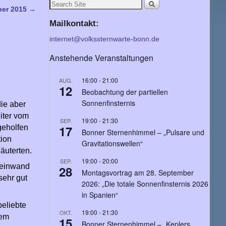
ber 2015
→
Mailkontakt:
internet@volkssternwarte-bonn.de
Anstehende Veranstaltungen
16:00
-
21:00
AUG.
12
Beobachtung der partiellen
Sonnenfinsternis
die aber
iter vom
19:00
-
21:30
SEP.
17
 geholfen
Bonner Sternenhimmel – „Pulsare und
tion
Gravitationswellen“
äuterten.
19:00
-
20:00
SEP.
Leinwand
28
Montagsvortrag am 28. September
sehr gut
2026: „Die totale Sonnenfinsternis 2026
in Spanien“
beliebte
19:00
-
21:30
OKT.
nem
15
Bonner Sternenhimmel – „Keplers