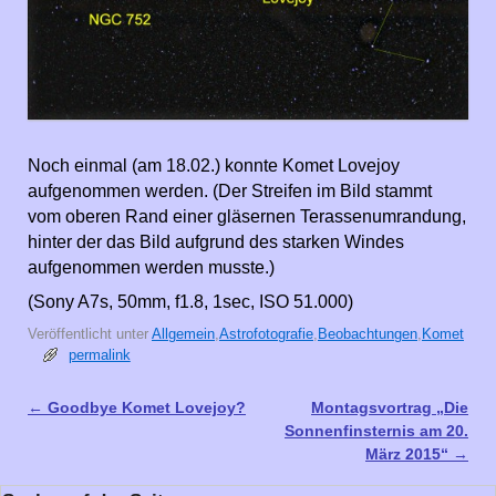
Noch einmal (am 18.02.) konnte Komet Lovejoy
aufgenommen werden. (Der Streifen im Bild stammt
vom oberen Rand einer gläsernen Terassenumrandung,
hinter der das Bild aufgrund des starken Windes
aufgenommen werden musste.)
(Sony A7s, 50mm, f1.8, 1sec, ISO 51.000)
Veröffentlicht unter
Allgemein
,
Astrofotografie
,
Beobachtungen
,
Komet
permalink
←
Goodbye Komet Lovejoy?
Montagsvortrag „Die
Artikelnavigation
Sonnenfinsternis am 20.
März 2015“
→