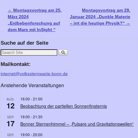
←
Montagsvortrag am 25.
Montagsvortrag am 29.
Artikelnavigation
März 2024
Januar 2024 „Dunkle Materie
„Erdbebenforschung auf
– irrt die heutige Physik?“
→
dem Mars mit InSight “
Suche auf der Seite
Mailkontakt:
internet@volkssternwarte-bonn.de
Anstehende Veranstaltungen
16:00
-
21:00
AUG.
12
Beobachtung der partiellen Sonnenfinsternis
19:00
-
21:30
SEP.
17
Bonner Sternenhimmel – „Pulsare und Gravitationswellen“
19:00
-
20:00
SEP.