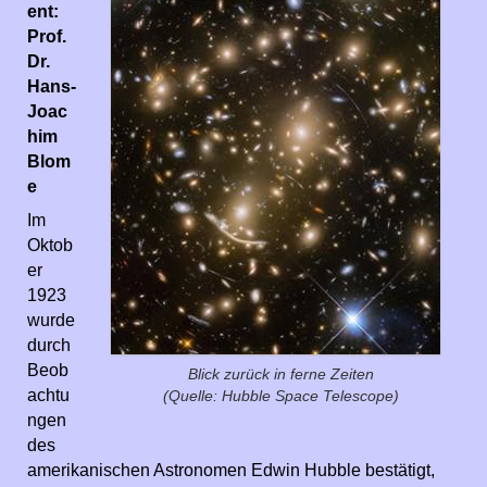
ent:
Prof.
Dr.
Hans-
Joac
him
Blom
e
Im
Oktob
er
1923
wurde
durch
Beob
Blick zurück in ferne Zeiten
achtu
(Quelle: Hubble Space Telescope)
ngen
des
amerikanischen Astronomen Edwin Hubble bestätigt,