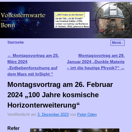
Startseite
Menü ↓
←
Montagsvortrag am 25.
Montagsvortrag am 29.
Artikelnavigation
März 2024
Januar 2024 „Dunkle Materie
„Erdbebenforschung auf
– irrt die heutige Physik?“
→
dem Mars mit InSight “
Montagsvortrag am 26. Februar
2024 „100 Jahre kosmische
Horizonterweiterung“
Veröffentlicht am
3. Dezember 2023
von
Peter Oden
Refer