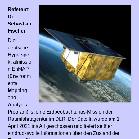
Referent:
Dr.
Sebastian
Fischer
Die
deutsche
Hyperspe
ktralmissio
n EnMAP
(
En
vironm
ental
M
apping
and
A
nalysis
P
rogram) ist eine Erdbeobachtungs-Mission der
Raumfahrtagentur im DLR. Der Satellit wurde am 1.
April 2021 ins All geschossen und liefert seither
eindrucksvolle Informationen über den Zustand der