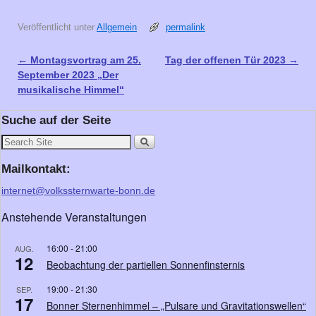
Veröffentlicht unter
Allgemein
permalink
←
Montagsvortrag am 25.
Tag der offenen Tür 2023
→
Artikelnavigation
September 2023 „Der
musikalische Himmel“
Suche auf der Seite
Mailkontakt:
internet@volkssternwarte-bonn.de
Anstehende Veranstaltungen
16:00
-
21:00
AUG.
12
Beobachtung der partiellen Sonnenfinsternis
19:00
-
21:30
SEP.
17
Bonner Sternenhimmel – „Pulsare und Gravitationswellen“