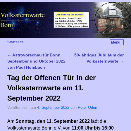
Startseite
Menü ↓
←
Astrovorschau für Bonn
50-jähriges Jubiläum der
Artikelnavigation
September und Oktober 2022
Volkssternwarte
→
von Paul Hombach
Tag der Offenen Tür in der
Volkssternwarte am 11.
September 2022
Veröffentlicht am
4. September 2022
von
Peter Oden
Am
Sonntag, den 11. September 2022
lädt die
Volkssternwarte Bonn e.V. von
11:00 Uhr bis 16:00