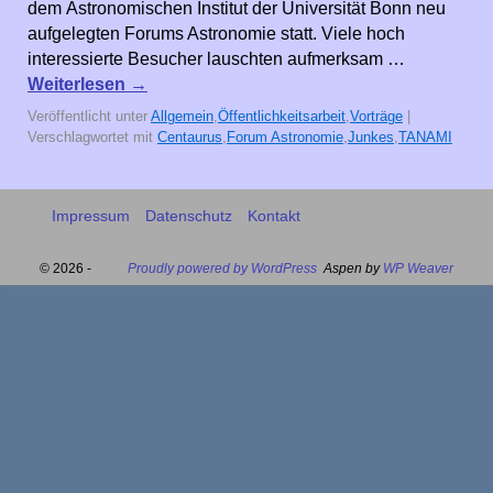
dem Astronomischen Institut der Universität Bonn neu
aufgelegten Forums Astronomie statt. Viele hoch
interessierte Besucher lauschten aufmerksam …
Weiterlesen
→
Veröffentlicht unter
Allgemein
,
Öffentlichkeitsarbeit
,
Vorträge
|
Verschlagwortet mit
Centaurus
,
Forum Astronomie
,
Junkes
,
TANAMI
Impressum
Datenschutz
Kontakt
© 2026 -
Proudly powered by WordPress
Aspen by
WP Weaver