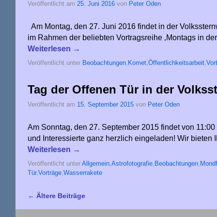
Veröffentlicht am
25. Juni 2016
von
Peter Oden
Am Montag, den 27. Juni 2016 findet in der Volksstern
im Rahmen der beliebten Vortragsreihe ‚Montags in der S
Weiterlesen
→
Veröffentlicht unter
Beobachtungen
,
Komet
,
Öffentlichkeitsarbeit
,
Vor
Tag der Offenen Tür in der Volkss
Veröffentlicht am
15. September 2015
von
Peter Oden
Am Sonntag, den 27. September 2015 findet von 11:00 Uh
und Interessierte ganz herzlich eingeladen! Wir biete
Weiterlesen
→
Veröffentlicht unter
Allgemein
,
Astrofotografie
,
Beobachtungen
,
Mondf
Tür
,
Vorträge
,
Wasserrakete
←
Ältere Beiträge
Artikelnavigation