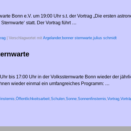
warte Bonn e.V. um 19:00 Uhr s.t. der Vortrag „Die ersten ast
ternwarte‘ statt. Der Vortrag führt …
trag
|
Verschlagwortet mit
Argelander
,
bonner sternwarte
,
julius schmidt
ternwarte
r bis 17:00 Uhr in der Volkssternwarte Bonn wieder der jährlich
n Ihnen wieder einmal ein umfangreiches Programm: …
insternis
,
Öffentlichkeitsarbeit
,
Schulen
,
Sonne
,
Sonnenfinsternis
,
Vortrag
,
Vorträ