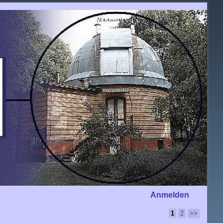
Anmelden
1
2
>>