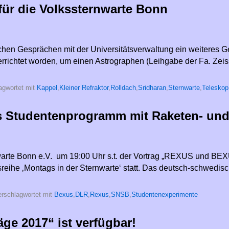
für die Volkssternwarte Bonn
eichen Gesprächen mit der Universitätsverwaltung ein weitere
errichtet worden, um einen Astrographen (Leihgabe der Fa. Ze
agwortet mit
Kappel
,
Kleiner Refraktor
,
Rolldach
,
Sridharan
,
Sternwarte
,
Teleskop
 Studentenprogramm mit Raketen- und
rnwarte Bonn e.V. um 19:00 Uhr s.t. der Vortrag „REXUS und 
reihe ‚Montags in der Sternwarte‘ statt. Das deutsch-schwedis
rschlagwortet mit
Bexus
,
DLR
,
Rexus
,
SNSB
,
Studentenexperimente
e 2017“ ist verfügbar!