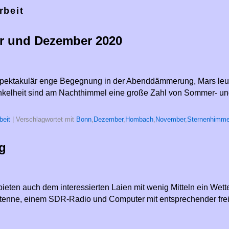
rbeit
r und Dezember 2020
 spektakulär enge Begegnung in der Abenddämmerung, Mars le
nkelheit sind am Nachthimmel eine große Zahl von Sommer- un
beit
|
Verschlagwortet mit
Bonn
,
Dezember
,
Hombach
,
November
,
Sternenhimme
g
eten auch dem interessierten Laien mit wenig Mitteln ein Wette
ntenne, einem SDR-Radio und Computer mit entsprechender fr