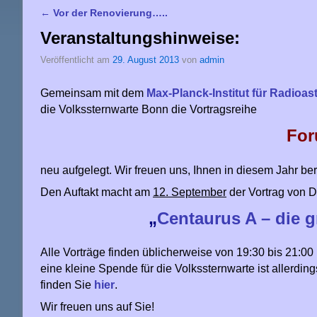
←
Vor der Renovierung…..
Artikelnavigation
Veranstaltungshinweise:
Veröffentlicht am
29. August 2013
von
admin
Gemeinsam mit dem
Max-Planck-Institut für Radioa
die Volkssternwarte Bonn die Vortragsreihe
For
neu aufgelegt. Wir freuen uns, Ihnen in diesem Jahr be
Den Auftakt macht am
12. September
der Vortrag von D
„
Centaurus A – die 
Alle Vorträge finden üblicherweise von 19:30 bis 21:0
eine kleine Spende für die Volkssternwarte ist allerd
finden Sie
hier
.
Wir freuen uns auf Sie!