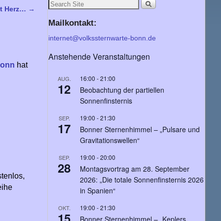
t Herz…
→
Mailkontakt:
internet@volkssternwarte-bonn.de
Anstehende Veranstaltungen
Bonn
hat
16:00
-
21:00
AUG.
12
Beobachtung der partiellen
Sonnenfinsternis
19:00
-
21:30
SEP.
17
Bonner Sternenhimmel – „Pulsare und
Gravitationswellen“
19:00
-
20:00
SEP.
28
Montagsvortrag am 28. September
ostenlos,
2026: „Die totale Sonnenfinsternis 2026
eihe
in Spanien“
19:00
-
21:30
OKT.
15
Bonner Sternenhimmel – „Keplers