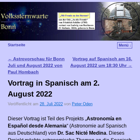
Startseite
Menü ↓
←
Astrovorschau für Bonn
Vortrag auf Spanisch am 16.
Artikelnavigation
Juli und August 2022 von
August 2022 um 18:30 Uhr
→
Paul Hombach
Vortrag in Spanisch am 2.
August 2022
Veröffentlicht am
28. Juli 2022
von
Peter Oden
Dieser Vortrag ist Teil des Projekts „
Astronomía en
Español desde Alemania
“ (Astronomie auf Spanisch
aus Deutschland) von
Dr. Sac Nicté Medina
. Dieses