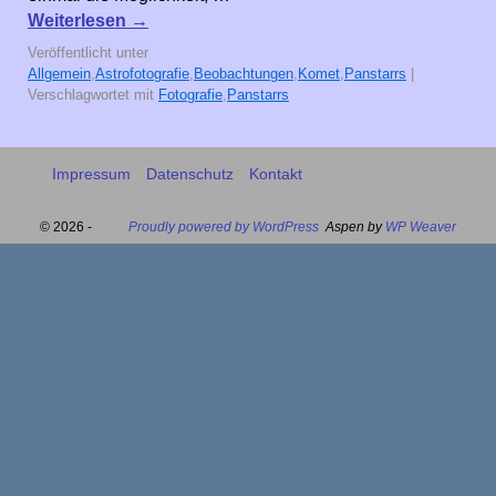
Weiterlesen
→
Veröffentlicht unter
Allgemein
,
Astrofotografie
,
Beobachtungen
,
Komet
,
Panstarrs
|
Verschlagwortet mit
Fotografie
,
Panstarrs
Impressum
Datenschutz
Kontakt
© 2026 -
Proudly powered by WordPress
Aspen by
WP Weaver