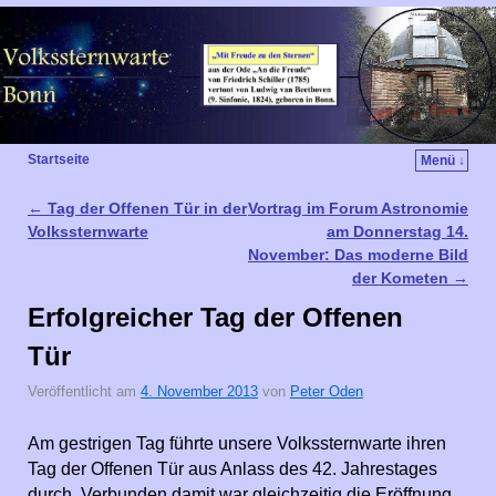
Startseite
Menü ↓
←
Tag der Offenen Tür in der
Vortrag im Forum Astronomie
Artikelnavigation
Volkssternwarte
am Donnerstag 14.
November: Das moderne Bild
der Kometen
→
Erfolgreicher Tag der Offenen
Tür
Veröffentlicht am
4. November 2013
von
Peter Oden
Am gestrigen Tag führte unsere Volkssternwarte ihren
Tag der Offenen Tür aus Anlass des 42. Jahrestages
durch. Verbunden damit war gleichzeitig die Eröffnung