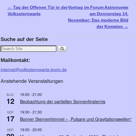
←
Tag der Offenen Tür in der
Vortrag im Forum Astronomie
Artikelnavigation
Volkssternwarte
am Donnerstag 14.
November: Das moderne Bild
der Kometen
→
Suche auf der Seite
Mailkontakt:
internet@volkssternwarte-bonn.de
Anstehende Veranstaltungen
16:00
-
21:00
AUG.
12
Beobachtung der partiellen Sonnenfinsternis
19:00
-
21:30
SEP.
17
Bonner Sternenhimmel – „Pulsare und Gravitationswellen“
19:00
-
20:00
SEP.
28